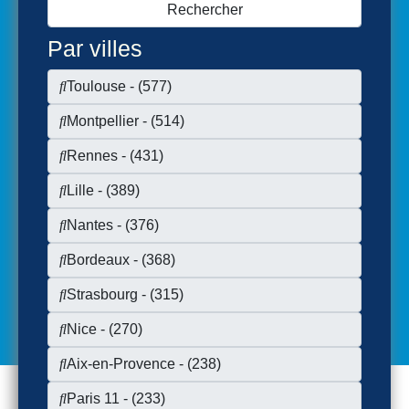
Par villes
Toulouse -
(577)
Montpellier -
(514)
Rennes -
(431)
Lille -
(389)
Nantes -
(376)
Bordeaux -
(368)
Strasbourg -
(315)
Nice -
(270)
Aix-en-Provence -
(238)
Paris 11 -
(233)